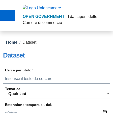
Salta al contenuto principale
Skip to footer content
OPEN GOVERNMENT
- I dati aperti delle
Camere di commercio
Briciole di pane
Home
/
Dataset
Dataset
Cerca per titolo:
Tematica
Estensione temporale - dal:
Data