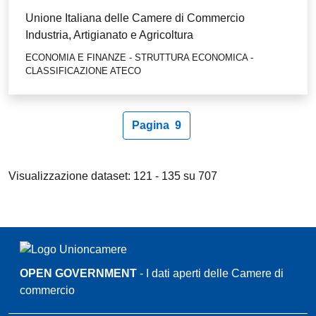
Unione Italiana delle Camere di Commercio
Industria, Artigianato e Agricoltura
ECONOMIA E FINANZE - STRUTTURA ECONOMICA -
CLASSIFICAZIONE ATECO
Paginazione
Pagina
9
Pagina precedente
Pagina attuale
Pagina successiva
Visualizzazione dataset: 121 - 135 su 707
OPEN GOVERNMENT
- I dati aperti delle Camere di
commercio