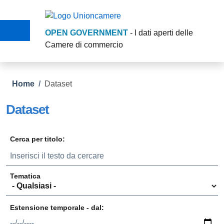
Salta al contenuto principale
Skip to footer content
OPEN GOVERNMENT
- I dati aperti delle
Camere di commercio
Briciole di pane
Home
/
Dataset
Dataset
Cerca per titolo:
Tematica
Estensione temporale - dal:
Data