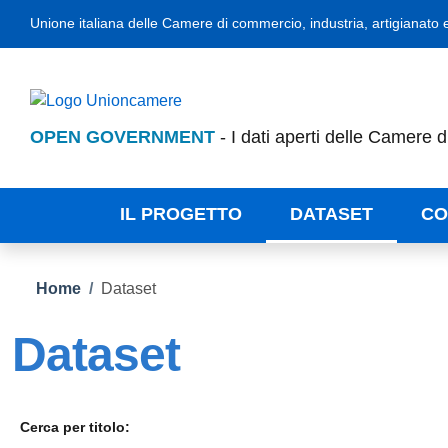
Salta al contenuto principale
Skip to footer content
Link unioncamere
Unione italiana delle Camere di commercio, industria, artigianato e
OPEN GOVERNMENT
- I dati aperti delle Camere 
IL PROGETTO
DATASET
CO
Briciole di pane
Home
/
Dataset
Dataset
Cerca per titolo: