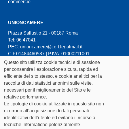
commercio
UNIONCAMERE
Piazza Sallustio 21 - 00187 Roma
Tel: 06 47041
PEC:
unioncamere@cert.legalmail.it
C.F.01484460587 | P.IVA: 01000211001
Questo sito utilizza cookie tecnici e di sessione
Cookie
per consentire l’esplorazione sicura, rapida ed
efficiente del sito stesso, e cookie analitici per la
policy
IL PROGETTO
raccolta di dati statistici anonimi sulle visite,
necessari per il miglioramento del Sito e le
DATASET
relative performance.
COME FRUIRE DEI DATI
Le tipologie di cookie utilizzate in questo sito non
CONTATTI
ricorrono all’acquisizione di dati personali
identificativi dell’utente ed evitano il ricorso a
tecniche informatiche potenzialmente
NOTE LEGALI