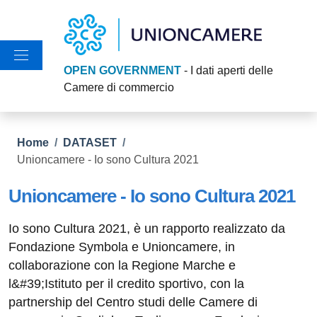
Salta al contenuto principale
Skip to footer content
OPEN GOVERNMENT
- I dati aperti delle
Camere di commercio
Briciole di pane
Home
/
DATASET
/
Unioncamere - Io sono Cultura 2021
Unioncamere - Io sono Cultura 2021
Io sono Cultura 2021, è un rapporto realizzato da
Fondazione Symbola e Unioncamere, in
collaborazione con la Regione Marche e
l&#39;Istituto per il credito sportivo, con la
partnership del Centro studi delle Camere di