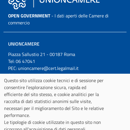
OPEN GOVERNMENT
- I dati aperti delle Camere di
commercio
UNIONCAMERE
Piazza Sallustio 21 - 00187 Roma
Tel: 06 47041
PEC:
unioncamere@cert.legalmail.it
C.F.01484460587 | P.IVA: 01000211001
Questo sito utilizza cookie tecnici e di sessione per
Cookie
consentire l’esplorazione sicura, rapida ed
efficiente del sito stesso, e cookie analitici per la
policy
raccolta di dati statistici anonimi sulle visite,
IL PROGETTO
necessari per il miglioramento del Sito e le relative
DATASET
performance.
Le tipologie di cookie utilizzate in questo sito non
COME FRUIRE DEI DATI
ricorrono all’acquisizione di dati personali