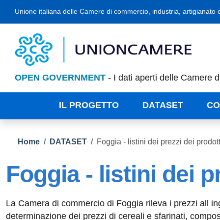
Salta al contenuto principale
Skip to footer content
Link unioncamere
Unione italiana delle Camere di commercio, industria, artigianato e
OPEN GOVERNMENT
- I dati aperti delle Camere 
IL PROGETTO
DATASET
CO
Briciole di pane
Home
/
DATASET
/
Foggia - listini dei prezzi dei prodo
Foggia - listini dei 
La Camera di commercio di Foggia rileva i prezzi all in
determinazione dei prezzi di cereali e sfarinati, compo