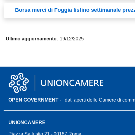
Borsa merci di Foggia listino settimanale pre
Ultimo aggiornamento:
19/12/2025
OPEN GOVERNMENT
- I dati aperti delle Camere di com
UNIONCAMERE
Piazza Sallustio 21 - 00187 Roma