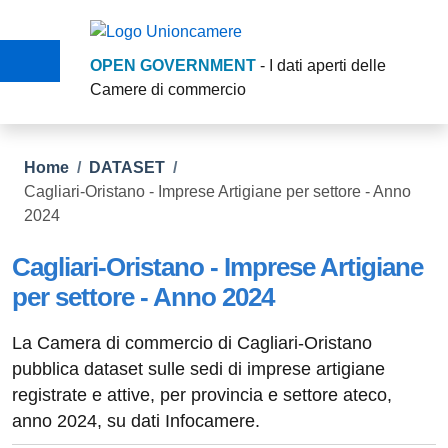
Salta al contenuto principale
Skip to footer content
OPEN GOVERNMENT
- I dati aperti delle
Camere di commercio
Briciole di pane
Home
/
DATASET
/
Cagliari-Oristano - Imprese Artigiane per settore - Anno
2024
Cagliari-Oristano - Imprese Artigiane
per settore - Anno 2024
La Camera di commercio di Cagliari-Oristano
pubblica dataset sulle sedi di imprese artigiane
registrate e attive, per provincia e settore ateco,
anno 2024, su dati Infocamere.