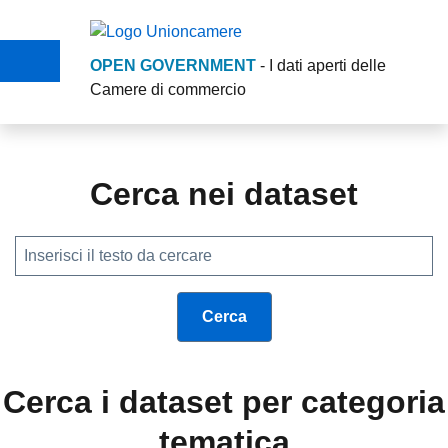
Salta al contenuto principale
Skip to footer content
OPEN GOVERNMENT
- I dati aperti delle
Camere di commercio
Opengovernment Union
Cerca nei dataset
Cerca i dataset per categoria
tematica