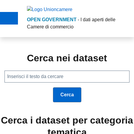
Salta al contenuto principale
Skip to footer content
OPEN GOVERNMENT
- I dati aperti delle
Camere di commercio
Opengovernment Union
Cerca nei dataset
Cerca i dataset per categoria
tematica