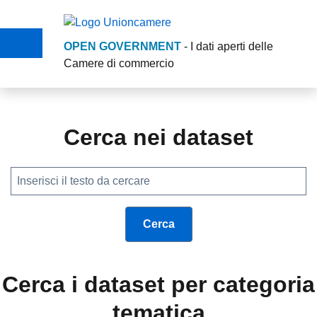
Salta al contenuto principale
Skip to footer content
OPEN GOVERNMENT
- I dati aperti delle
Camere di commercio
Opengovernment Union
Cerca nei dataset
Cerca i dataset per categoria
tematica